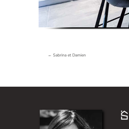
←
Sabrina et Damien