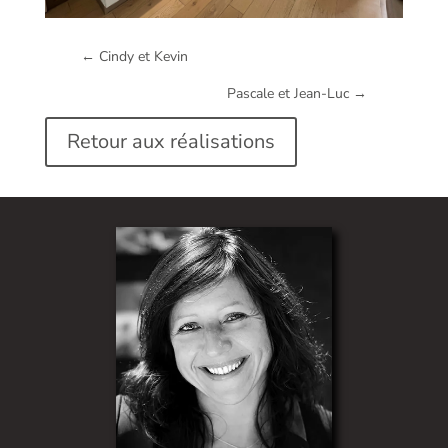
←
Cindy et Kevin
Pascale et Jean-Luc
→
Retour aux réalisations