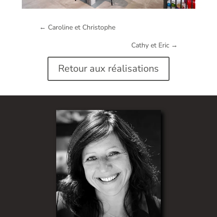
←
Caroline et Christophe
Cathy et Eric
→
Retour aux réalisations